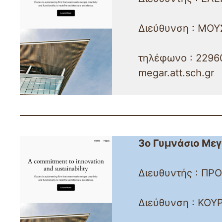
Διεύθυνση : ΜΟΥΣ
τηλέφωνο : 22960
megar.att.sch.gr
3ο Γυμνάσιο Με
Διευθυντής : ΠΡ
Διεύθυνση : ΚΟΥΡ