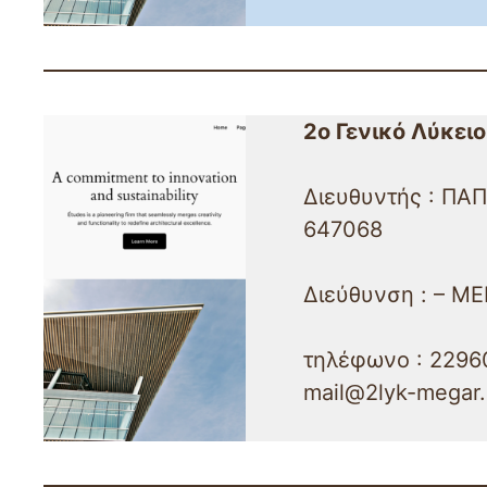
2ο
Γενικό Λύκει
Διευθυντής : ΠΑ
647068
Διεύθυνση : – ΜΕΓ
τηλέφωνο : 22960
mail@2lyk-megar.a