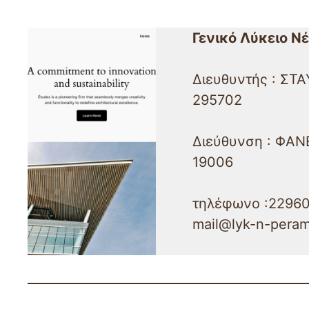
Γενικό Λύκειο Ν
Διευθυντής : Σ
295702
Διεύθυνση : ΦΑΝ
19006
τηλέφωνο :22960
mail@lyk-n-peram.