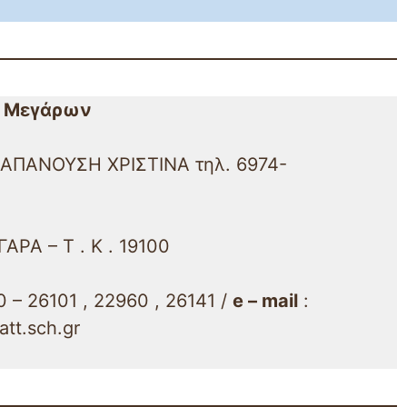
ο Μεγάρων
ΠΑΠΑΝΟΥΣΗ ΧΡΙΣΤΙΝΑ τηλ. 6974-
ΑΡΑ – Τ . Κ . 19100
 – 26101 , 22960 , 26141 /
e – mail
:
tt.sch.gr