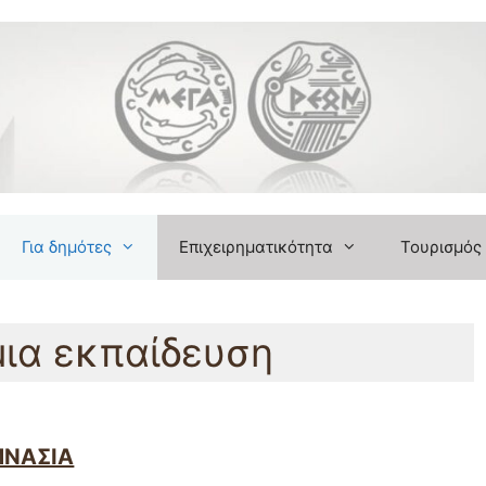
Get 30% off your first purchase
Για δημότες
Επιχειρηματικότητα
Τουρισμός
ια εκπαίδευση
ΜΝΑΣΙΑ