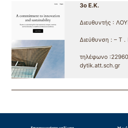
3o E.K.
Διευθυντής : ΛΟ
Διεύθυνση : – Τ .
τηλέφωνο :22960 
dytik.att.sch.gr
Επικοινωνήστε μαζί μας