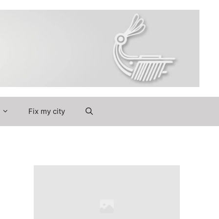
Got it!
Fix my city