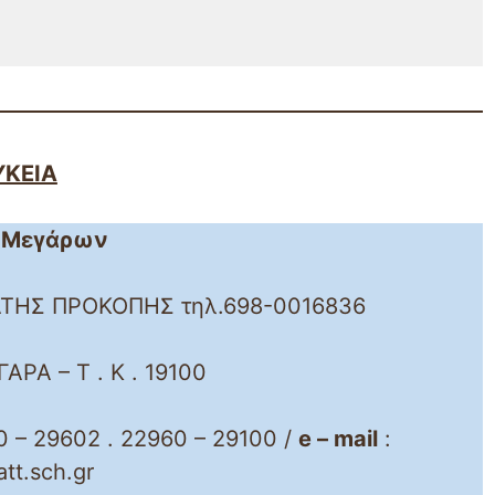
ΥΚΕΙΑ
ο Μεγάρων
ΑΛΤΗΣ ΠΡΟΚΟΠΗΣ τηλ.698-0016836
ΑΡΑ – Τ . Κ . 19100
 – 29602 . 22960 – 29100 /
e – mail
:
tt.sch.gr