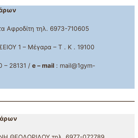
γάρων
τα Αφροδίτη τηλ. 6973-710605
ΕΙΟΥ 1 – Μέγαρα – Τ . Κ . 19100
 – 28131 /
e – mail
: mail@1gym-
γάρων
ΕΝΗ ΘΕΟΔΩΡΙΔΟΥ τηλ. 6977-072789