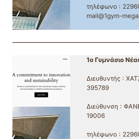
τηλέφωνο : 22960
mail@1gym-megar.
1ο Γυμνάσιο Νέα
Διευθυντής : ΧΑ
395789
Διεύθυνση : ΦΑΝ
19006
τηλέφωνο : 2296