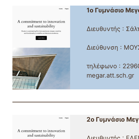
1ο Γυμνάσιο Με
Διευθυντής : Σάλ
Διεύθυνση : ΜΟΥΣ
τηλέφωνο : 22960
megar.att.sch.gr
2ο Γυμνάσιο Με
Διευθυντής : ΕΛ