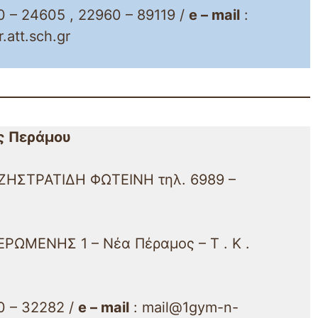
 – 24605 , 22960 – 89119 /
e – mail
:
att.sch.gr
ς Περάμου
ΤΖΗΣΤΡΑΤΙΔΗ ΦΩΤΕΙΝΗ τηλ. 6989 –
ΕΡΩΜΕΝΗΣ 1 – Νέα Πέραμος – Τ . Κ .
0 – 32282 /
e – mail
: mail@1gym-n-