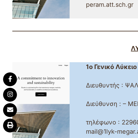
peram.att.sch.gr
Λ
1ο Γενικό Λύκει
Διευθυντής : Ψ
Share
Διεύθυνση : – ΜΕΓ
Follow
Email
τηλέφωνο : 22960
mail@1lyk-megar.a
Print